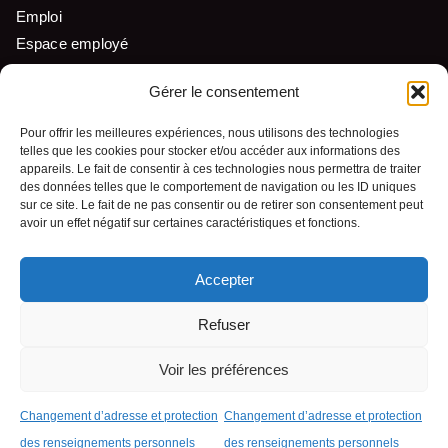
Emploi
Espace employé
Liens utiles
Gérer le consentement
Pour offrir les meilleures expériences, nous utilisons des technologies
telles que les cookies pour stocker et/ou accéder aux informations des
Nous suivre
appareils. Le fait de consentir à ces technologies nous permettra de traiter
des données telles que le comportement de navigation ou les ID uniques
sur ce site. Le fait de ne pas consentir ou de retirer son consentement peut
avoir un effet négatif sur certaines caractéristiques et fonctions.
Accepter
© Tous droits réservés - Pekuakamiulnuatsh Takuhikan
Refuser
Conception Web :
Voir les préférences
Agence Polka/Arsenal
Changement d’adresse et protection
Changement d’adresse et protection
des renseignements personnels
des renseignements personnels