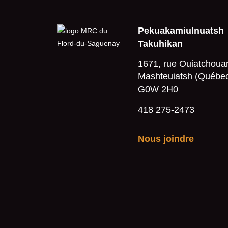
Pekuakamiulnuatsh
Takuhikan
1671, rue Ouiatchoua
Mashteuiatsh (Québe
G0W 2H0
418 275-2473
Nous joindre