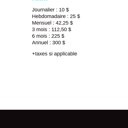
Politique d’affirmation culturelle d
Développement Piekuakami Ilnuatsh
Grand rassemblement des Première
Journalier : 10 $
Rapport final de la Commission consul
Hebdomadaire : 25 $
Société de développement économiq
sociale
Mensuel : 42,25 $
3 mois : 112,50 $
Tourisme Mashteuiatsh
6 mois : 225 $
Annuel : 300 $
+taxes si applicable