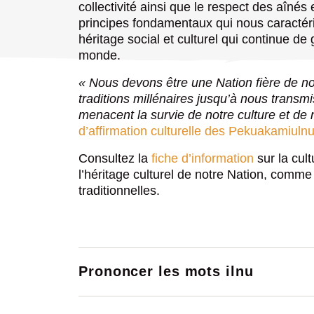
Loisirs et sports
collectivité ainsi que le respect des aînés
Actualités
principes fondamentaux qui nous caractér
Réunions de Katakuhimatsheta
héritage social et culturel qui continue de 
Avis publics
Territoire et ilnu-aitun (activités tra
monde.
Bibliothèque
Pekuakamiulnuatsh Takuhikan (struct
Appels d’offres
« Nous devons être une Nation fière de no
Inscription, réservation et horaires e
Constitution des Pekuakamiulnuatsh
traditions millénaires jusqu’à nous transm
Habitation et urbanisme
Katakuhimatsheta : Dossiers et décis
menacent la survie de notre culture et de 
Location de salles et de plateaux spo
Grands dossiers et consultations pu
d’affirmation culturelle des Pekuakamiuln
Chronique « Pekuakamiulnuatsh Tak
Économie
Centre de conditionnement physique
Consultez la
tipatshimunuau »
fiche d’information
sur la cul
l’héritage culturel de notre Nation, comme 
Mobilisation Uauitishitutau
Planification stratégique 2022-2025
traditionnelles.
Emploi
Appels d’offres
Programme Accès ilnu-aitun mahk n
Rapport annuel
Portrait économique
Programmes de bourses
Sécurité publique et situations d’u
Travailler à Pekuakamiulnuatsh Tak
Réunions de Katakuhimatsheta
Gouvernance économique des Peku
Guide relatif à la location d'espaces 
Prononcer les mots ilnu
Offres d’emploi
Lois, politiques et règlements
Amishkuisht et au centre Miluelimun
Registre des membres de la Premiè
Quartier d’affaires Nashkue
Postuler maintenant!