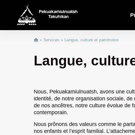
P
»
Services
»
Langue, culture et patrimoine
Première Nation
Services
Langue, culture
Information
Langue, culture et patrimoine
Nous, Pekuakamiulnuatsh, avons une cultur
Gouvernance
Éducation
identité, de notre organisation sociale, de
Portrait de la Première Nation et de
de nos ancêtres, notre culture évolue de 
contemporain.
Carte de Nitassinan
Centre de documentation
Santé, famille et mieux-être
Katakuhimatsheta – Conseil des élu
Nous prônons des valeurs comme le partage
Carte d’ilnussi de Mashteuiatsh
nos enfants et l’esprit familial. L’attacheme
Orientations politiques