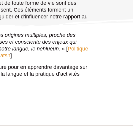
 et de toute forme de vie sont des
isent. Ces éléments forment un
Calendrie
Calendrie
guider et d’influencer notre rapport au
ditionnelles)
ure administrative)
Changeme
Changeme
s origines multiples, proche des
n ligne
ises et consciente des enjeux qui
Inscriptio
Inscriptio
ions en bref
notre langue, le nehlueun. »
[
Politique
rtifs
bliques
uatsh
]
uhikan u
Insatisfac
Insatisfac
 Miluelimun
ture pour en apprendre davantage sur
la langue et la pratique d’activités
Emploi
Emploi
anahku aluepuna et
rgence
uhikan
akamiulnuatsh
publicitaire au centre
re Nation