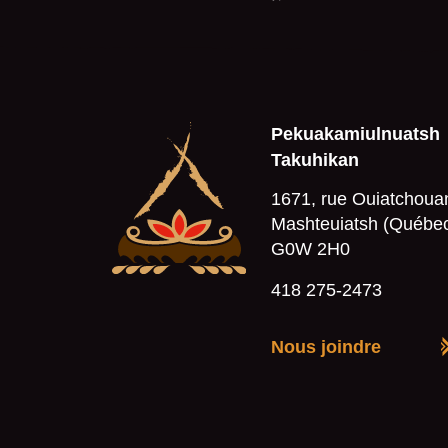
Pekuakamiulnuatsh
Takuhikan
1671, rue Ouiatchoua
Mashteuiatsh (Québe
G0W 2H0
418 275-2473
Nous joindre