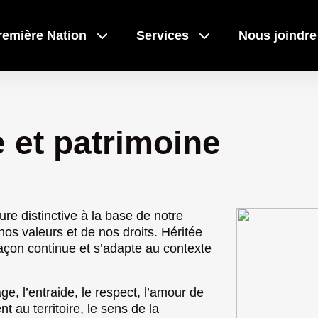
remière Nation
Services
Nous joindre
Liens rapides
Liens rapides
 et patrimoine
Actualité
Actualité
e distinctive à la base de notre
Événemen
Événemen
 nos valeurs et de nos droits. Héritée
 Mashteuiatsh
façon continue et s’adapte au contexte
Bibliothè
Bibliothè
s
, l’entraide, le respect, l’amour de
Calendrie
Calendrie
nt au territoire, le sens de la