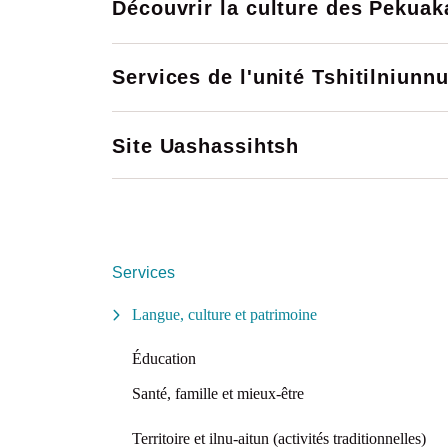
Politique d’affirmation culturelle d
Découvrir la culture des Pekua
Développement Piekuakami Ilnuatsh
Grand rassemblement des Première
Rapport final de la Commission consul
Société de développement économiq
sociale
Services de l'unité Tshitilniunn
Tourisme Mashteuiatsh
Site Uashassihtsh
Services
Langue, culture et patrimoine
Éducation
Santé, famille et mieux-être
Territoire et ilnu-aitun (activités traditionnelles)