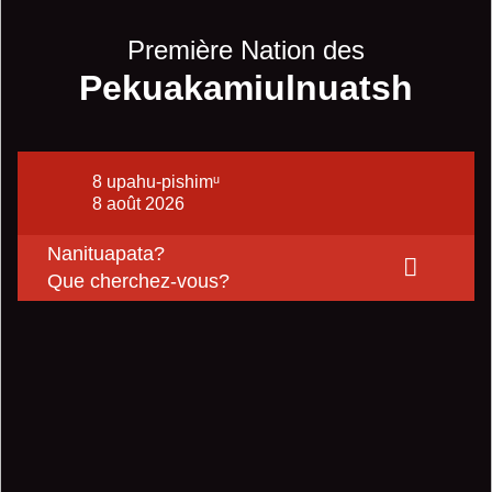
Première Nation des
Pekuakamiulnuatsh
8 upahu-pishimᵘ
8 août 2026
Nanituapata?
Que cherchez-vous?
Où souhaitez-vous
partager cette page?