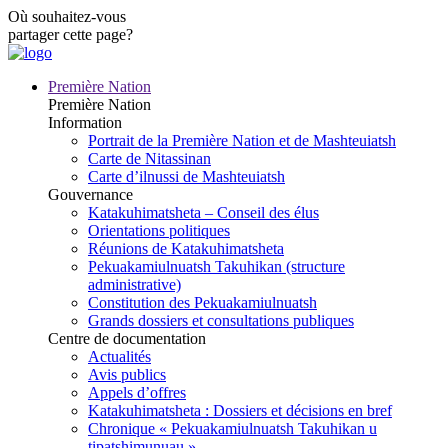
Où souhaitez-vous
partager cette page?
Première Nation
Première Nation
Information
Portrait de la Première Nation et de Mashteuiatsh
Carte de Nitassinan
Carte d’ilnussi de Mashteuiatsh
Gouvernance
Katakuhimatsheta – Conseil des élus
Orientations politiques
Réunions de Katakuhimatsheta
Pekuakamiulnuatsh Takuhikan (structure
administrative)
Constitution des Pekuakamiulnuatsh
Grands dossiers et consultations publiques
Centre de documentation
Actualités
Avis publics
Appels d’offres
Katakuhimatsheta : Dossiers et décisions en bref
Chronique « Pekuakamiulnuatsh Takuhikan u
tipatshimunuau »