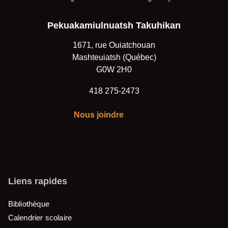
Où souhaitez-vous
Pekuakamiulnuatsh Takuhikan
partager cette page?
1671, rue Ouiatchouan
Mashteuiatsh (Québec)
G0W 2H0
418 275-2473
Nous joindre
Liens rapides
Bibliothèque
Calendrier scolaire