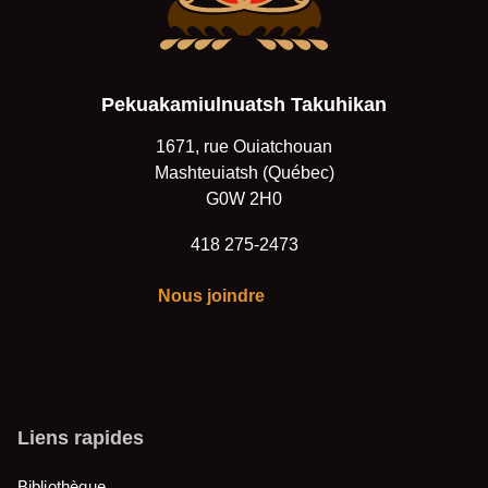
Où souhaitez-vous
partager cette page?
Pekuakamiulnuatsh Takuhikan
1671, rue Ouiatchouan
Mashteuiatsh (Québec)
G0W 2H0
418 275-2473
Nous joindre
Liens rapides
Bibliothèque