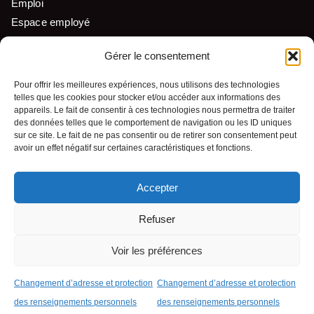
Emploi
Espace employé
Liens utiles
Gérer le consentement
Pour offrir les meilleures expériences, nous utilisons des technologies
telles que les cookies pour stocker et/ou accéder aux informations des
Nous suivre
appareils. Le fait de consentir à ces technologies nous permettra de traiter
des données telles que le comportement de navigation ou les ID uniques
sur ce site. Le fait de ne pas consentir ou de retirer son consentement peut
avoir un effet négatif sur certaines caractéristiques et fonctions.
Accepter
© Tous droits réservés - Pekuakamiulnuatsh Takuhikan
Refuser
Conception Web :
Voir les préférences
Agence Polka/Arsenal
Changement d’adresse et protection
Changement d’adresse et protection
des renseignements personnels
des renseignements personnels