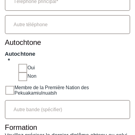
Autochtone
Autochtone
*
Oui
Non
Membre
Membre de la Première Nation des
Pekuakamiulnuatsh
de
la
Première
Nation
des
Pekuakamiulnuatsh
Formation