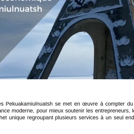
Calendrie
Calendrie
ditionnelles)
ure administrative)
Changeme
Changeme
n ligne
Inscriptio
Inscriptio
ions en bref
rtifs
bliques
uhikan u
Insatisfac
Insatisfac
 Miluelimun
Emploi
Emploi
anahku aluepuna et
rgence
 Pekuakamiulnuatsh se met en œuvre à compter du 1e
uhikan
nce moderne, pour mieux soutenir les entrepreneurs, le
akamiulnuatsh
publicitaire au centre
het unique regroupant plusieurs services à un seul end
re Nation