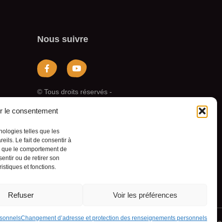
Nous suivre
© Tous droits réservés -
Pekuakamiulnuatsh
Takuhikan
r le consentement
Conception Web :
nologies telles que les
Agence Polka/Arsenal
ils. Le fait de consentir à
es que le comportement de
entir ou de retirer son
istiques et fonctions.
Refuser
Voir les préférences
rsonnels
Changement d’adresse et protection des renseignements personnels