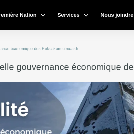
remière Nation
Services
Nous joindre
ernance économique des Pekuakamiulnuatsh
Liens rapides
Liens rapides
uvelle gouvernance économique d
Actualité
Actualité
Événemen
Événemen
 Mashteuiatsh
Bibliothè
Bibliothè
s
Calendrie
Calendrie