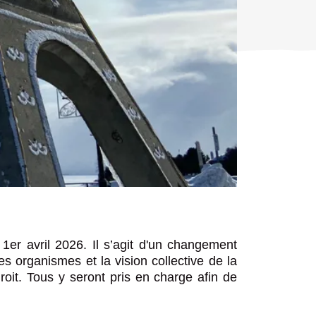
r des collectes
r des collectes
Réinitialiser
nts d’adresse
nts d’adresse
n en ligne
n en ligne
tions et plaintes
tions et plaintes
r avril 2026. Il s’agit d'un changement
s organismes et la vision collective de la
roit. Tous y seront pris en charge afin de