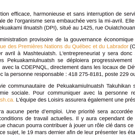
es Pekuakamiulnuatsh
s Nations
ition efficace, harmonieuse et sans interruption de ser
tative sur la réalité
ue ilnu
le de l’organisme sera embauchée vers la mi-avril. Elle
kuakami Ilnuatsh (DPI), situé au 1425, rue Ouiatchouan
administration provisoire de la gouvernance économique
e des Premières Nations du Québec et du Labrador
(C
r avril à Mashteuiatsh. L'entrepreneuriat y sera donc
s Pekuakamiulnuatsh se déploiera progressivement 
ien avec la CDEPNQL, directement dans les locaux de D
ec la personne responsable : 418 275-8181, poste 229 
et vie communautaire de Pekuakamiulnuatsh Takuhikan se
mie sociale. Pour communiquer avec la personne r
tsh.ca.
L'équipe des Loisirs assurera également une prés
înera aucune perte d’emploi. Une priorité sera accordé
nditions de travail actuelles. Il y aura cependant de
que chacun pourra contribuer à jouer un rôle clé dans ce
e sujet, le 19 mars dernier afin de leur présenter les ét
Où souhaitez-vous