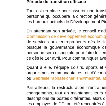
Politique d’affirmation culturelle d
Période de transition efficace
Développement Piekuakami Ilnuatsh
Grand rassemblement des Première
Tout est en place pour assurer une trans
Rapport final de la Commission consul
Société de développement économiq
personne qui occupera la direction généra
sociale
les bureaux actuels de Développement Pie
Tourisme Mashteuiatsh
En attendant son arrivée, le conseil d'
Commission de développement économiqu
de services aux entrepreneurs dès le 1e
puisque la gouvernance économique de
personne sera disponible pour faire le l
ce dès le 1er avril. Pour communiquer av
Quant à elle, l’équipe Loisirs, sports 
organismes communautaires et d’écono
ou
Gabrielle.raphael-charlish@mashteuia
Par ailleurs, la restructuration n’entra
changements, tout en maintenant leurs co
descriptions de postes différentes, alors 
les employés de DPI ont été rencontrés à c