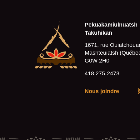
Pekuakamiulnuatsh
Takuhikan
1671, rue Ouiatchoua
Mashteuiatsh (Québe
G0W 2H0
418 275-2473
Nous joindre