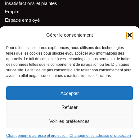
Insatisfactions et plaintes
Emploi
Espace employé
Liens utiles
Gérer le consentement
Pour offrir les meilleures expériences, nous utilisons des technologies
telles que les cookies pour stocker et/ou accéder aux informations des
Nous suivre
appareils. Le fait de consentir à ces technologies nous permettra de traiter
des données telles que le comportement de navigation ou les ID uniques
sur ce site. Le fait de ne pas consentir ou de retirer son consentement peut
avoir un effet négatif sur certaines caractéristiques et fonctions.
Accepter
© Tous droits réservés - Pekuakamiulnuatsh Takuhikan
Refuser
Conception Web :
Voir les préférences
Agence Polka/Arsenal
Changement d’adresse et protection
Changement d’adresse et protection