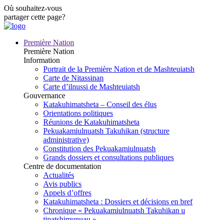
Où souhaitez-vous
partager cette page?
Première Nation
Première Nation
Information
Portrait de la Première Nation et de Mashteuiatsh
Carte de Nitassinan
Carte d’ilnussi de Mashteuiatsh
Gouvernance
Katakuhimatsheta – Conseil des élus
Orientations politiques
Réunions de Katakuhimatsheta
Pekuakamiulnuatsh Takuhikan (structure
administrative)
Constitution des Pekuakamiulnuatsh
Grands dossiers et consultations publiques
Centre de documentation
Actualités
Avis publics
Appels d’offres
Katakuhimatsheta : Dossiers et décisions en bref
Chronique « Pekuakamiulnuatsh Takuhikan u
tipatshimunuau »