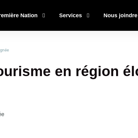
remière Nation
Services
Nous joindre
ignée
Liens rapides
Liens rapides
urisme en région él
Actualité
Actualité
Événemen
Événemen
 Mashteuiatsh
Bibliothè
Bibliothè
s
Calendrie
Calendrie