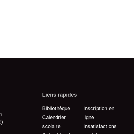
es Pekuakamiulnuatsh
s Nations
tative sur la réalité
ue ilnu
Liens rapides
Bibliothèque
Inscription en
n
Calendrier
ligne
c)
scolaire
Insatisfactions