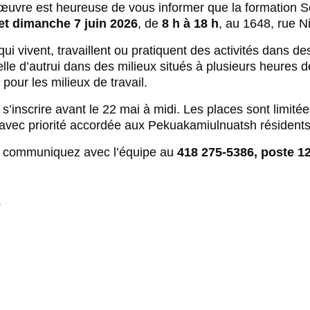
uvre est heureuse de vous informer que la formation S
et dimanche 7 juin 2026
, de
8 h à 18 h
, au 1648, rue N
Calendrie
Calendrie
i vivent, travaillent ou pratiquent des activités dans de
ditionnelles)
ure administrative)
Changeme
Changeme
elle d’autrui dans des milieux situés à plusieurs heures d
ur les milieux de travail.
n ligne
Inscriptio
Inscriptio
ions en bref
s’inscrire avant le 22 mai à midi. Les places sont limité
rtifs
bliques
 avec priorité accordée aux Pekuakamiulnuatsh résidents
uhikan u
Insatisfac
Insatisfac
, communiquez avec l’équipe au
418 275-5386, poste 1
 Miluelimun
Emploi
Emploi
e
anahku aluepuna et
Où souhaitez-vous
rgence
uhikan
partager cette page?
akamiulnuatsh
publicitaire au centre
re Nation