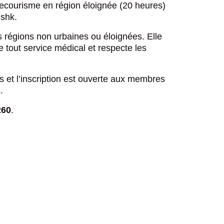
ecourisme en région éloignée (20 heures)
ishk.
r des collectes
r des collectes
Réinitialiser
s régions non urbaines ou éloignées. Elle
nts d’adresse
nts d’adresse
e tout service médical et respecte les
n en ligne
n en ligne
es et l’inscription est ouverte aux membres
.
tions et plaintes
tions et plaintes
260
.