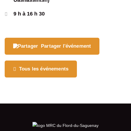
Uashassihtsh)
Où souhaitez-vous
9 h à 16 h 30
partager cette page?
Partager l'événement
Tous les événements