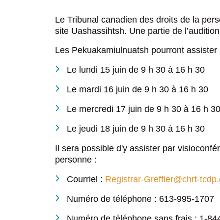
Politique d’affirmation culturelle d
Développement Piekuakami Ilnuatsh
Grand rassemblement des Première
Le Tribunal canadien des droits de la per
Rapport final de la Commission consul
site Uashassihtsh. Une partie de l’auditi
Société de développement économiq
sociale
Les Pekuakamiulnuatsh pourront assister 
Tourisme Mashteuiatsh
Le lundi 15 juin de 9 h 30 à 16 h 30
Le mardi 16 juin de 9 h 30 à 16 h 30
Le mercredi 17 juin de 9 h 30 à 16 h 3
Le jeudi 18 juin de 9 h 30 à 16 h 30
Il sera possible d'y assister par visiocon
personne :
Courriel :
Registrar-Greffier@chrt-tcdp
Numéro de téléphone : 613-995-1707
Numéro de téléphone sans frais : 1-8