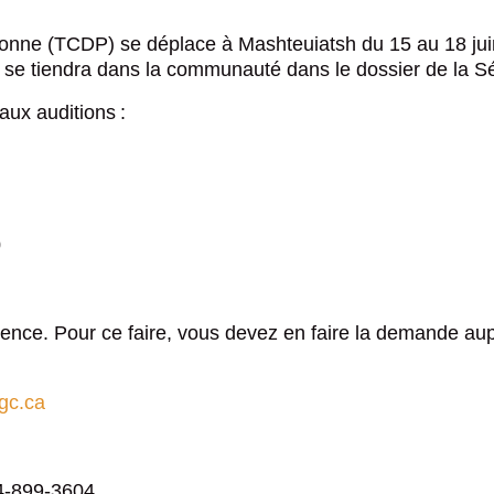
es Pekuakamiulnuatsh
s Nations
sonne (TCDP) se déplace à Mashteuiatsh du 15 au 18 juin 
tative sur la réalité
on se tiendra dans la communauté dans le dossier de la S
ue ilnu
aux auditions :
0
férence. Pour ce faire, vous devez en faire la demande au
Où souhaitez-vous
.gc.ca
partager cette page?
44-899-3604