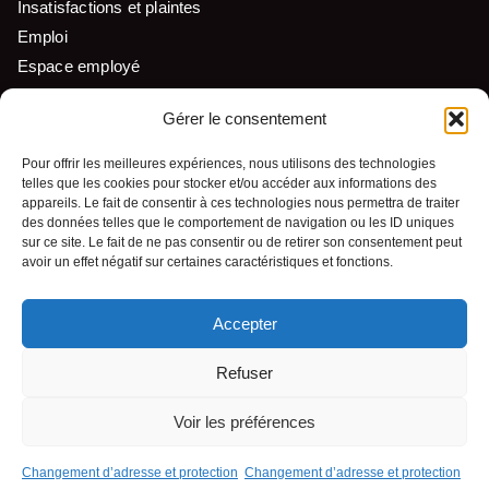
Insatisfactions et plaintes
Emploi
Espace employé
Liens utiles
Gérer le consentement
Pour offrir les meilleures expériences, nous utilisons des technologies
telles que les cookies pour stocker et/ou accéder aux informations des
Nous suivre
appareils. Le fait de consentir à ces technologies nous permettra de traiter
des données telles que le comportement de navigation ou les ID uniques
sur ce site. Le fait de ne pas consentir ou de retirer son consentement peut
avoir un effet négatif sur certaines caractéristiques et fonctions.
Accepter
© Tous droits réservés - Pekuakamiulnuatsh Takuhikan
Refuser
Conception Web :
Voir les préférences
Agence Polka/Arsenal
Changement d’adresse et protection
Changement d’adresse et protection