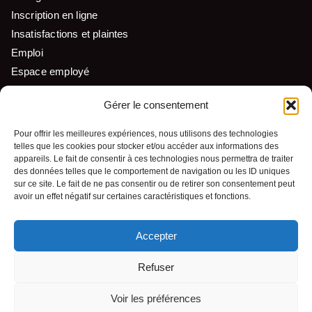
Inscription en ligne
Insatisfactions et plaintes
Emploi
Espace employé
Liens utiles
Gérer le consentement
Pour offrir les meilleures expériences, nous utilisons des technologies
telles que les cookies pour stocker et/ou accéder aux informations des
Nous suivre
appareils. Le fait de consentir à ces technologies nous permettra de traiter
des données telles que le comportement de navigation ou les ID uniques
sur ce site. Le fait de ne pas consentir ou de retirer son consentement peut
avoir un effet négatif sur certaines caractéristiques et fonctions.
Accepter
© Tous droits réservés - Pekuakamiulnuatsh Takuhikan
Refuser
Conception Web :
Voir les préférences
Agence Polka/Arsenal