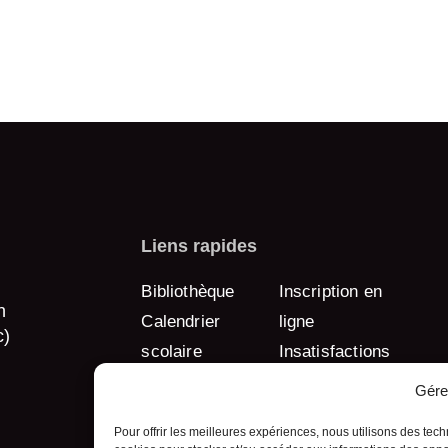
Liens rapides
Bibliothèque
Inscription en
n
Calendrier
ligne
c)
scolaire
Insatisfactions
Calendrier des
et plaintes
Gére
collectes
Emploi
Pour offrir les meilleures expériences, nous utilisons des tech
Changement
Espace