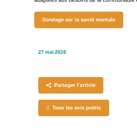
adaptées aux besoins de la communauté et 
Politique d’affirmation culturelle d
Développement Piekuakami Ilnuatsh
Grand rassemblement des Première
Rapport final de la Commission consul
Sondage sur la santé mentale
Société de développement économiq
sociale
Tourisme Mashteuiatsh
27 mai 2026
Partager l’article
Tous les avis public