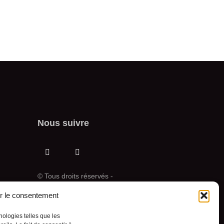
Nous suivre
© Tous droits réservés -
Pekuakamiulnuatsh
Takuhikan
r le consentement
Conception Web :
nologies telles que les
Agence Polka/Arsenal