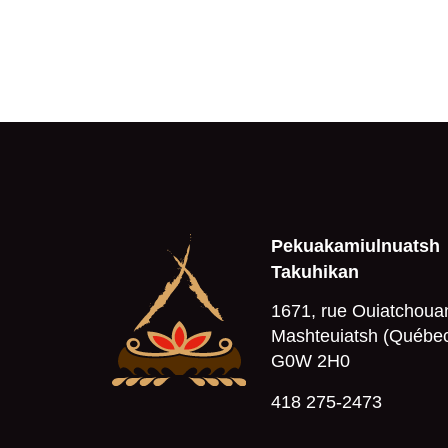
Pekuakamiulnuatsh
Takuhikan
1671, rue Ouiatchoua
Mashteuiatsh (Québe
G0W 2H0
418 275-2473