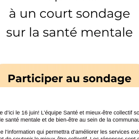
Calendrie
Calendrie
ditionnelles)
ure administrative)
Changeme
Changeme
n ligne
Inscriptio
Inscriptio
ions en bref
rtifs
bliques
uhikan u
Insatisfac
Insatisfac
 Miluelimun
Emploi
Emploi
anahku aluepuna et
rgence
uhikan
 d’ici le 16 juin! L’équipe Santé et mieux-être collectif
akamiulnuatsh
publicitaire au centre
 de santé mentale et de bien-être au sein de la communau
re Nation
e l’information qui permettra d’améliorer les services ex