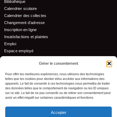
Bibliothèque
Calendrier scolaire
Calendrier des collectes
Changement d’adresse
Inscription en ligne
Insatisfactions et plaintes
Emploi
Espace employé
Liens utiles
Gérer le consentement
Pour offrir les meilleures expériences, nous utilisons des technologies
telles que les cookies pour stocker et/ou accéder aux informations des
Nous suivre
appareils. Le fait de consentir à ces technologies nous permettra de traiter
des données telles que le comportement de navigation ou les ID uniques
sur ce site. Le fait de ne pas consentir ou de retirer son consentement peut
avoir un effet négatif sur certaines caractéristiques et fonctions.
Accepter