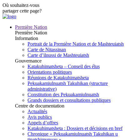
Où souhaitez-vous
partager cette page?
Première Nation
Première Nation
Information
Portrait de la Première Nation et de Mashteuiatsh
Carte de Nitassinan
Carte d’ilnussi de Mashteuiatsh
Gouvernance
Katakuhimatsheta – Conseil des élus
Orientations politiques
Réunions de Katakuhimatsheta
Pekuakamiulnuatsh Takuhikan (structure
administrative)
Constitution des Pekuakamiulnuatsh
Grands dossiers et consultations publiques
Centre de documentation
Actualités
Avis publics
Appels d’offres
Katakuhimatsheta : Dossiers et décisions en bref
Chronique « Pekuakamiulnuatsh Takuhikan u
tipatshimunuau »