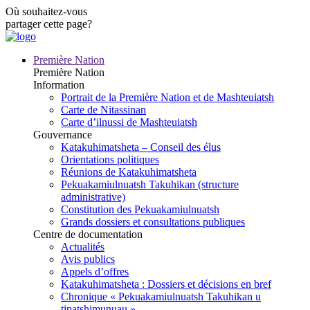
Où souhaitez-vous
partager cette page?
Première Nation
Première Nation
Information
Portrait de la Première Nation et de Mashteuiatsh
Carte de Nitassinan
Carte d’ilnussi de Mashteuiatsh
Gouvernance
Katakuhimatsheta – Conseil des élus
Orientations politiques
Réunions de Katakuhimatsheta
Pekuakamiulnuatsh Takuhikan (structure
administrative)
Constitution des Pekuakamiulnuatsh
Grands dossiers et consultations publiques
Centre de documentation
Actualités
Avis publics
Appels d’offres
Katakuhimatsheta : Dossiers et décisions en bref
Chronique « Pekuakamiulnuatsh Takuhikan u
tipatshimunuau »